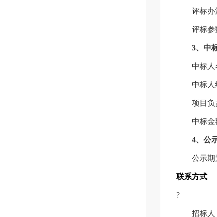
评标办
评标参
3
、中
中标人
中标人
项目负
中标金
4
、公
公示期
联系方式
?
招标人