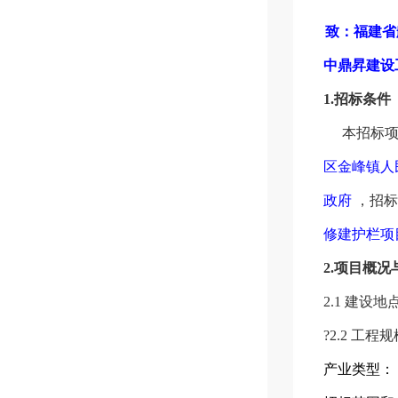
致：福建省
中鼎昇建设
1.
招标条件
本招标
区金峰镇人
政府
，招
修建护栏项
2.
项目概况
2.1
建设地
?
2.2 工程
产业类型：