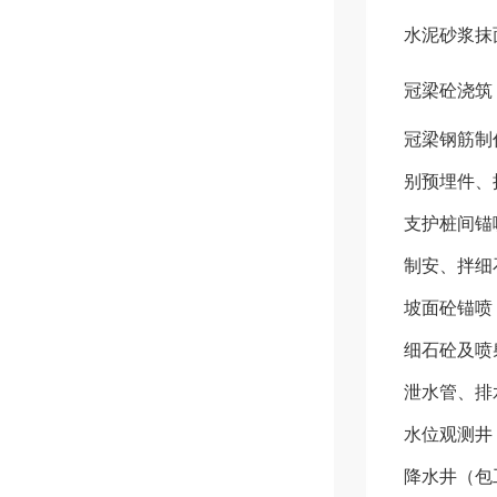
水泥砂浆抹
冠梁砼浇筑
冠梁钢筋制
别预埋件、
支护桩间锚
制安、拌细
坡面砼锚喷
细石砼及喷
泄水管、排
水位观测井
降水井（包