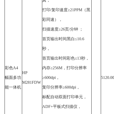
真，
打印
/
复印速度
≥21PPM
（黑
彩同速），
扫描速度
≥26
页
/
分钟 ；
首页输出时间黑白
≤10.6
秒，
首页输出时间彩色
≤13
秒，
彩色
A4
内存
≥256M
，打印分辨率
HP
幅面多功
≥600dpi
，
5120.0
M281FDW
能一体机
复印分辨率
≥600dpi
，
标配自动双面打印单元，
ADF+
平板式扫描仪，