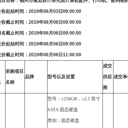
项目名称：福州市规划设计研究院计算机配件、打印机、数码相
公告起始时间：
2019
年
06
月
03
日
09:00:00
公告截止时间：
2019
年
06
月
06
日
09:00:00
报名截止时间：
2019
年
06
月
06
日
09:00:00
竞价起始时间：
2019
年
06
月
06
日
09:00:00
竞价截止时间：
2019
年
06
月
06
日
11:00:00
成交
采购项目
品牌
型号以及设置
供应
成交单
包
名称
商
型号：
≥256GB
，
≥2.5
英寸
SATA
固态硬盘
类别：固态硬盘