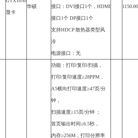
GTX1050
华硕
接口：
DVI
接口
1
个，
HDMI
1150.00
显卡
接口
1
个
DP
接口
1
个
支持
HDCP
散热器类型风
冷
电源接口：无
功能：打印
/
复印
/
扫描，
打印
/
复印速度
≥28PPM
，
A5
横向打印速度
≥47
页
/
分
钟，
扫描速度
≥15
页
/
分钟 ；
首页输出时间
≤6.5
秒，
内存
≥256M
，打印分辨率