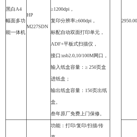
黑白
A4
≥1200dpi
，
HP
幅面多功
复印分辨率
≥600dpi
，
2950.0
M227SDN
能一体机
标配自动双面打印单元，
ADF+
平板式扫描仪，
接口
:usb2.0,10/100M
网口，
输入纸盒容量：
≥ 250
页盒
进纸盒；
输出纸盒容量：
150
页出纸
盒。
叁年原厂免费上门保修。
功能：打印
/
复印
/
扫描
/
传