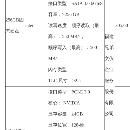
接口类型：
SATA 3.0 6Gb/S
容量：
≥256 GB
256GB
固
inter
读写速度：顺序读取（最
305.00
态硬盘
高）：
550 MB/s
；
福建
顺序写入（最高）：
500
兄弟
MB/s
文仪
闪存类型：
企业
TLC
尺寸：
≥2.5
服务
股份
接口类型：
PCI-E 3.0
有限
核心：
NVIDIA
公司
显存容量：
≥4GB
显存位宽：
128-bit