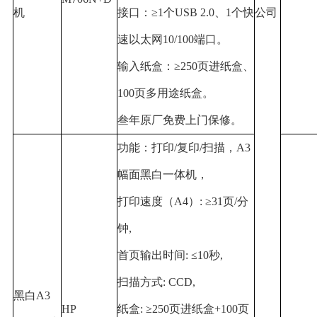
机
接口：
≥1
个
USB 2.0
、
1
个快
公司
速以太网
10/100
端口。
输入纸盒：
≥250
页进纸盒、
100
页多用途纸盒。
叁年原厂免费上门保修。
功能：打印
/
复印
/
扫描，
A3
幅面黑白一体机，
打印速度（
A4
）
: ≥31
页
/
分
钟
,
首页输出时间
: ≤10
秒
,
扫描方式
: CCD,
黑白
A3
HP
纸盒
: ≥250
页进纸盒
+100
页