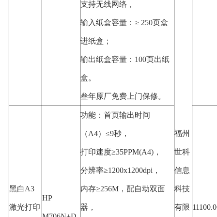
支持无线网络，
输入纸盒容量：
≥ 250
页盒
进纸盒
；
输出纸盒容量：
100
页出纸
盒。
叁年原厂免费上门保修。
功能：首页输出时间
（
A4
）
≤9
秒，
福州
打印速度
≥35PPM(A4)
，
世科
分辨率
≥1200x1200dpi
，
信息
黑白
A3
内存
≥256M
，配自动双面
科技
HP
激光打印
器，
有限
11100.0
M706N+D